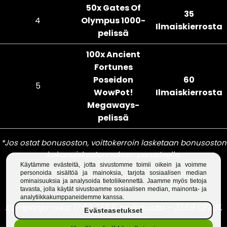
Käytämme evästeitä, jotta sivustomme toimii oikein ja voimme
personoida sisältöä ja mainoksia, tarjota sosiaalisen median
ominaisuuksia ja analysoida tietoliikennettä. Jaamme myös tietoja
tavasta, jolla käytät sivustoamme sosiaalisen median, mainonta- ja
analytiikkakumppaneidemme kanssa.
Evästeasetukset